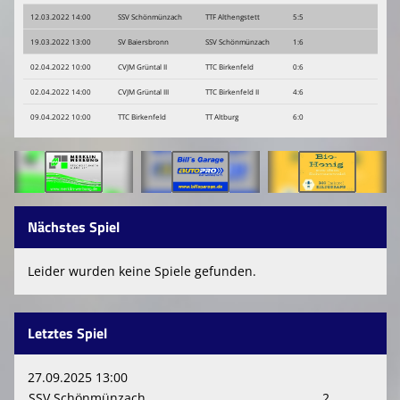
12.03.2022 14:00
SSV Schönmünzach
TTF Althengstett
5:5
19.03.2022 13:00
SV Baiersbronn
SSV Schönmünzach
1:6
02.04.2022 10:00
CVJM Grüntal II
TTC Birkenfeld
0:6
02.04.2022 14:00
CVJM Grüntal III
TTC Birkenfeld II
4:6
09.04.2022 10:00
TTC Birkenfeld
TT Altburg
6:0
Nächstes Spiel
Leider wurden keine Spiele gefunden.
Letztes Spiel
27.09.2025 13:00
SSV Schönmünzach
2