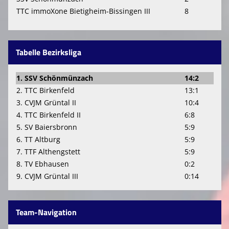
TTC immoXone Bietigheim-Bissingen III
8
Tabelle Bezirksliga
1. SSV Schönmünzach
14:2
2. TTC Birkenfeld
13:1
3. CVJM Grüntal II
10:4
4. TTC Birkenfeld II
6:8
5. SV Baiersbronn
5:9
6. TT Altburg
5:9
7. TTF Althengstett
5:9
8. TV Ebhausen
0:2
9. CVJM Grüntal III
0:14
Team-Navigation