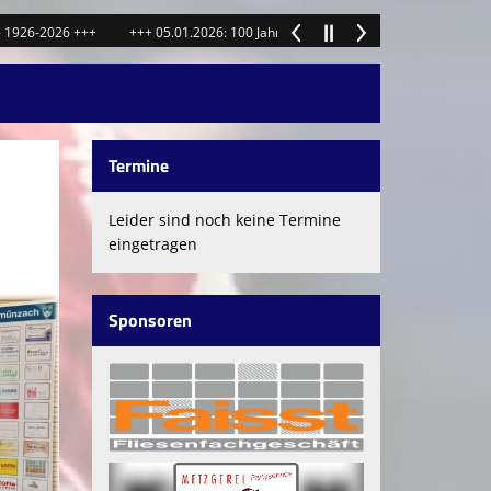
26 +++
+++ 05.01.2026: 100 Jahre SSV Schönmünzach - 1926-2026 +++
+
Termine
Leider sind noch keine Termine
eingetragen
Sponsoren