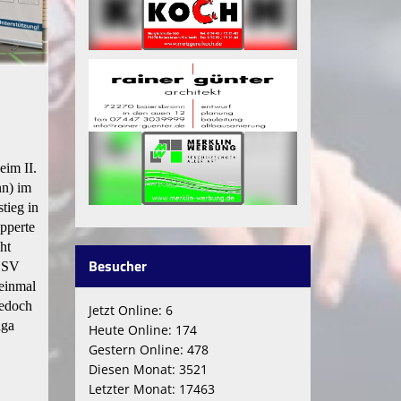
eim II.
nn) im
tieg in
upperte
ht
Besucher
 SSV
einmal
jedoch
Jetzt Online: 6
iga
Heute Online: 174
Gestern Online: 478
Diesen Monat: 3521
Letzter Monat: 17463