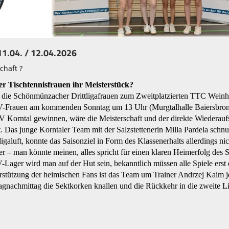
1.04. / 12.04.2026
chaft ?
 Tischtennisfrauen ihr Meisterstück?
 die Schönmünzacher Drittligafrauen zum Zweitplatzierten TTC Weinh
SSV-Frauen am kommenden Sonntag um 13 Uhr (Murgtalhalle Baiersbro
Korntal gewinnen, wäre die Meisterschaft und der direkte Wiederaufs
. Das junge Korntaler Team mit der Salzstettenerin Milla Pardela schn
tligaluft, konnte das Saisonziel in Form des Klassenerhalts allerdings nic
zter – man könnte meinen, alles spricht für einen klaren Heimerfolg des
ger wird man auf der Hut sein, bekanntlich müssen alle Spiele erst 
erstützung der heimischen Fans ist das Team um Trainer Andrzej Kaim 
tagnachmittag die Sektkorken knallen und die Rückkehr in die zweite L