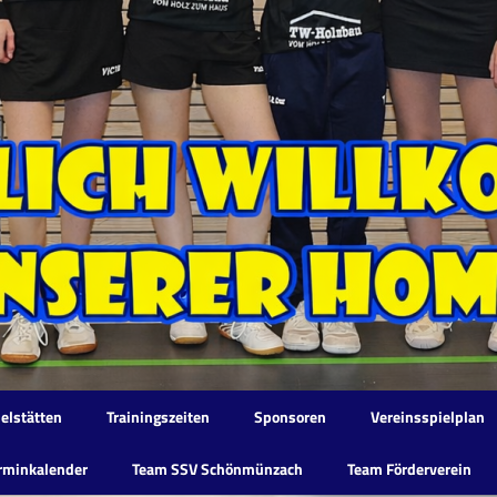
elstätten
Trainingszeiten
Sponsoren
Vereinsspielplan
rminkalender
Team SSV Schönmünzach
Team Förderverein