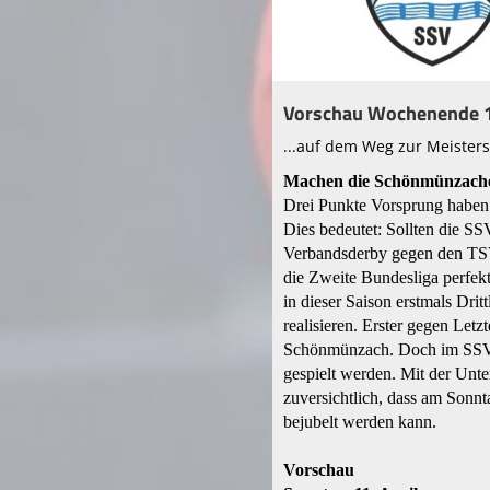
Vorschau Wochenende 1
...auf dem Weg zur Meisters
Machen die Schönmünzacher
Drei Punkte Vorsprung haben
Dies bedeutet: Sollten die 
Verbandsderby gegen den TSV 
die Zweite Bundesliga perfekt
in dieser Saison erstmals Drit
realisieren. Erster gegen Let
Schönmünzach. Doch im SSV-La
gespielt werden. Mit der Unt
zuversichtlich, dass am Sonn
bejubelt werden kann.
Vorschau