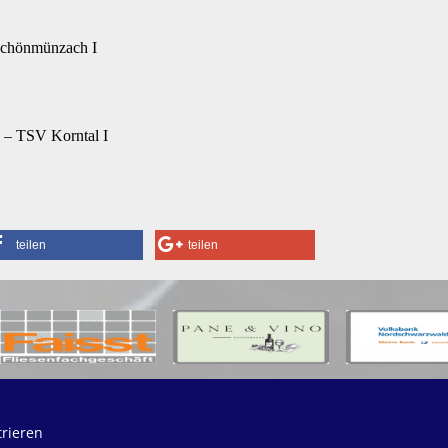
Schönmünzach I
– TSV Korntal I
teilen
teilen
trieren